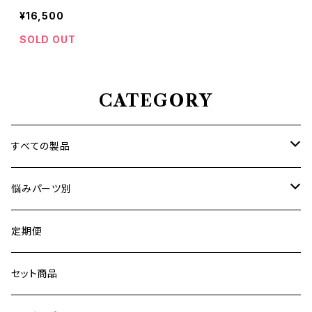
ー）フリーズドライ 幹細胞順
¥16,500
化培養液
SOLD OUT
CATEGORY
すべての製品
グレイスミスト
悩みパーツ別
プレミアムコラーゲンフィルム
しわ・ハリ
定期便
マイクロニードルパッチ
たるみ・くすみ
セット商品